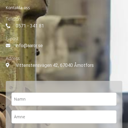
Kontakta oss
Telefon
0571 - 341 81
E-post
info@aaror.se
Adress
Vittenstensvägen 42, 67040 Åmotfors